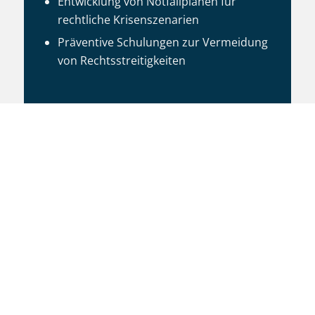
Entwicklung von Notfallplänen für
rechtliche Krisenszenarien
Präventive Schulungen zur Vermeidung
von Rechtsstreitigkeiten
T +49 (40) 607 737 410
M
info@lindbergh.legal