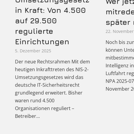
Wer jet
in Kraft: Von 4.500
mitrede
auf 29.500
später 
regulierte
22. November
Einrichtungen
Noch bis zu
können Unt
5. Dezember 2025
mitbestimme
Der neue Rechtsrahmen Mit dem
Intelligenz 
heutigen Inkrafttreten des NIS-2-
Luftfahrt re
Umsetzungsgesetzes wird das
NPA 2025-07
deutsche IT-Sicherheitsrecht
November 2
grundlegend erweitert. Bisher
waren rund 4.500
Organisationen reguliert –
Betreiber…