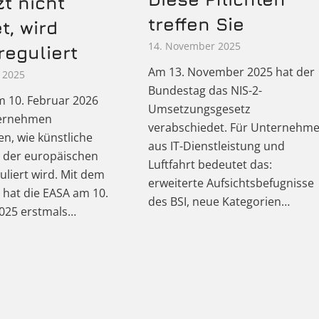
zt nicht
treffen Sie
t, wird
14. November 2025
reguliert
Am 13. November 2025 hat der
 2025
Bundestag das NIS-2-
m 10. Februar 2026
Umsetzungsgesetz
ernehmen
verabschiedet. Für Unternehm
n, wie künstliche
aus IT-Dienstleistung und
in der europäischen
Luftfahrt bedeutet das:
guliert wird. Mit dem
erweiterte Aufsichtsbefugnisse
 hat die EASA am 10.
des BSI, neue Kategorien…
025 erstmals…