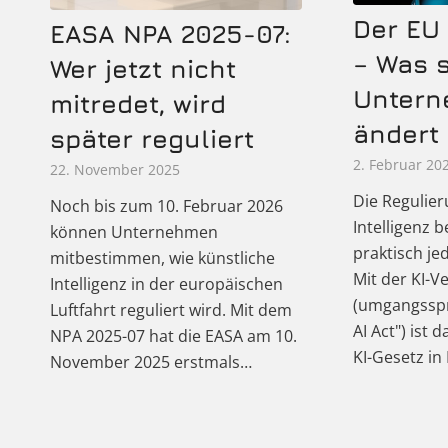
Der EU 
EASA NPA 2025-07:
– Was s
Wer jetzt nicht
Unter
mitredet, wird
ändert
später reguliert
2. Februar 20
22. November 2025
Die Regulier
Noch bis zum 10. Februar 2026
Intelligenz 
können Unternehmen
praktisch j
mitbestimmen, wie künstliche
Mit der KI-
Intelligenz in der europäischen
(umgangsspr
Luftfahrt reguliert wird. Mit dem
AI Act") ist
NPA 2025-07 hat die EASA am 10.
KI-Gesetz in
November 2025 erstmals…