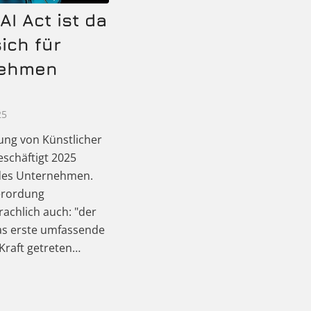
AI Act ist da
ich für
nehmen
25
ung von Künstlicher
beschäftigt 2025
edes Unternehmen.
Verordung
achlich auch: "der
 das erste umfassende
 Kraft getreten…