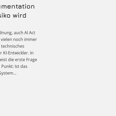
umentation
iko wird
dnung, auch AI Act
t vielen noch immer
s technisches
 KI-Entwickler. In
eist die erste Frage
 Punkt: Ist das
 System…