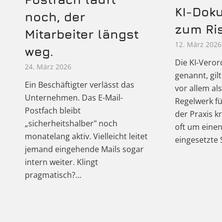
KI-Dok
noch, der
zum Ris
Mitarbeiter längst
12. März 2026
weg.
Die KI-Veror
24. März 2026
genannt, gil
Ein Beschäftigter verlässt das
vor allem al
Unternehmen. Das E-Mail-
Regelwerk für
Postfach bleibt
der Praxis kr
„sicherheitshalber" noch
oft um einen
monatelang aktiv. Vielleicht leitet
eingesetzte
jemand eingehende Mails sogar
intern weiter. Klingt
pragmatisch?…